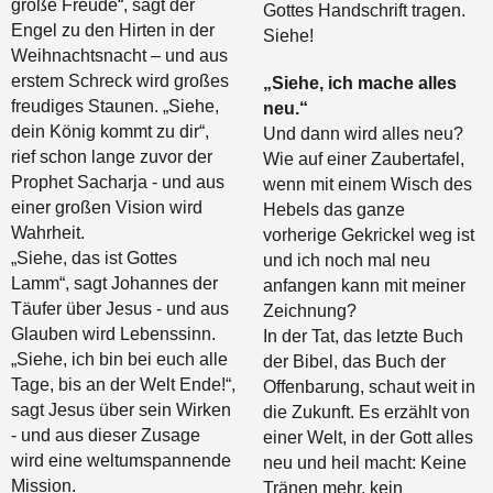
große Freude“, sagt der
Gottes Handschrift tragen.
Engel zu den Hirten in der
Siehe!
Weihnachtsnacht – und aus
erstem Schreck wird großes
„Siehe, ich mache alles
freudiges Staunen. „Siehe,
neu.“
dein König kommt zu dir“,
Und dann wird alles neu?
rief schon lange zuvor der
Wie auf einer Zaubertafel,
Prophet Sacharja - und aus
wenn mit einem Wisch des
einer großen Vision wird
Hebels das ganze
Wahrheit.
vorherige Gekrickel weg ist
„Siehe, das ist Gottes
und ich noch mal neu
Lamm“, sagt Johannes der
anfangen kann mit meiner
Täufer über Jesus - und aus
Zeichnung?
Glauben wird Lebenssinn.
In der Tat, das letzte Buch
„Siehe, ich bin bei euch alle
der Bibel, das Buch der
Tage, bis an der Welt Ende!“,
Offenbarung, schaut weit in
sagt Jesus über sein Wirken
die Zukunft. Es erzählt von
- und aus dieser Zusage
einer Welt, in der Gott alles
wird eine weltumspannende
neu und heil macht: Keine
Mission.
Tränen mehr, kein