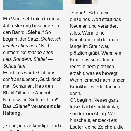
„Siehe!“. Schon ein
Ein Wort zieht mich in dieser
einzelnes Wort stößt das
Jahreslosung besonders in
Neue an und verändert
den Bann:
„Siehe.“
So
alles. Wenn eine
beginnt der Satz:
„Siehe, ich
Nachbarin, mit der man
mache alles neu.“
Nicht
lange im Streit war,
einfach:
Ich mache alles
plötzlich grüßt. Wenn ein
neu.
Sondern: Siehe! —
Kind, das sonst kaum
Schau hin!
redet, einem plötzlich
Es ist, als würde Gott uns
erzählt, was es bewegt.
sanft anstupsen: „Guck doch
Wenn jemand nach langer
mal. Schau an. Heb den
Krankheit wieder lachen
Blick! Öffne die Augen!
kann.
Nimm wahr. Sieh mich an!“
Oft beginnt Neues ganz
Das „Siehe“ verändert die
leise. Nicht spektakulär,
Haltung.
sondern im Alltag. Wer
hinschaut, entdeckt es:
„Siehe, ich verkündige euch
Lauter kleine Zeichen, die